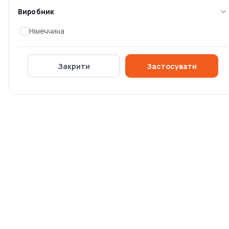
Блог
Виробник
Оплата та доставка
Німеччина
Умови повернення
Контакти
Закрити
Застосувати
Компанія
Політика конфіденційності
Спеціальні пропозиції
Оферта
Про компанію OSKIT
Постачальникам
009 543 62 85
009 739 51 71
009 304 95 56
Оформити замовлення
Оформити замовлення
Підтримка