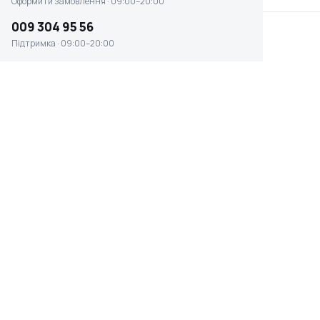
Оформити замовлення · 09:00–20:00
009 304 95 56
Підтримка · 09:00–20:00
Тарілчасто-стрічковий
Шліфувальний верстат
шліфувальний верстат
Scheppach BTS900
Scheppach
(5903306901)
Немає в наявності
Немає в наявності
0 ₴
0 ₴