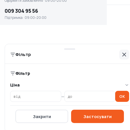
Оформити замовлення · 09:00–20:00
009 304 95 56
Підтримка · 09:00–20:00
Акумуляторний пилосос
Акумуляторний пилосос
Makita XGT 40 V MAX
Makita CL 106 FDWA
CL001GZ (б
Є в наявності
Є в наявності
7 909 ₴
6 000 ₴
Фільтр
Фільтр
Ціна
—
OK
Закрити
Застосувати
Акумуляторний пилосос
Акумуляторний пилосос