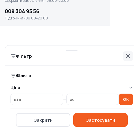
Оформити замовлення · 09:00–20:00
Інформація
009 304 95 56
Головна
Підтримка · 09:00–20:00
Каталог брендів
Блог
Оплата та доставка
Умови повернення
Фільтр
Контакти
Компанія
Фільтр
Політика конфіденційності
Ціна
Спеціальні пропозиції
—
OK
Оферта
Про компанію OSKIT
Закрити
Застосувати
Постачальникам