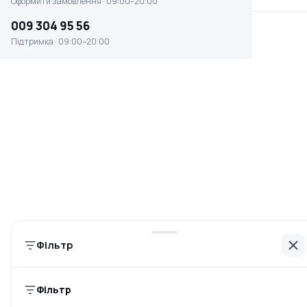
Оформити замовлення · 09:00–20:00
009 304 95 56
Підтримка · 09:00–20:00
Цанговий газовий балон
INTERTOOL GS-0022
Немає в наявності
0 ₴
Фільтр
Інформація
Фільтр