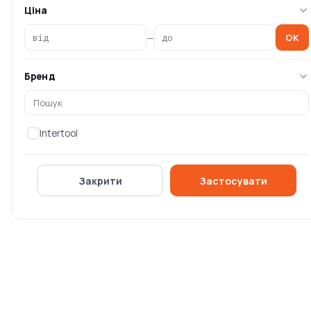
Головна
Ціна
Каталог брендів
—
OK
Блог
Оплата та доставка
Бренд
Умови повернення
Контакти
Intertool
Компанія
Політика конфіденційності
Закрити
Застосувати
Спеціальні пропозиції
Оферта
Про компанію OSKIT
Постачальникам
009 543 62 85
009 739 51 71
009 304 95 56
Оформити замовлення
Оформити замовлення
Підтримка