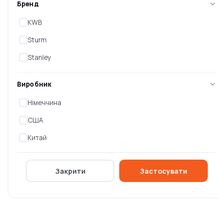
Бренд
0 ₴
0 ₴
KWB
Sturm
Stanley
Виробник
Німеччина
США
Китай
Кутник з пластмасовою
Кутник комбінований
основою Stanley Try Mitre
Stanley (2-46-017)
(2-4
Закрити
Застосувати
Немає в наявності
Немає в наявності
0 ₴
0 ₴