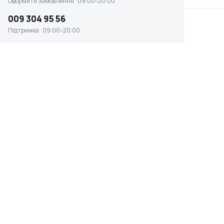
Оформити замовлення · 09:00–20:00
009 304 95 56
Підтримка · 09:00–20:00
Кутник Sturm 250мм
Кутник Sturm 300мм
сталевий оцинкований
сталевий оцинкований
(2020-01-250
(2020-01-300
Немає в наявності
Немає в наявності
0 ₴
0 ₴
Кутник Sturm 350мм
Кутник Sturm 400мм