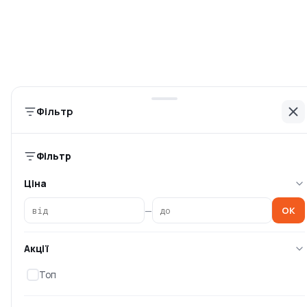
сталевий оцинкований
сталевий оцинкований
(2020-01-A35
(2020-01-A40
Немає в наявності
Немає в наявності
0 ₴
0 ₴
Фільтр
Топ
Топ
Фільтр
Ціна
—
OK
Акції
Кутник тесляра Sturm
Кутник тесляра Sturm
Swanson 170мм
Swanson 300мм
Топ
алюмінієвий (2020
алюмінієвий (2020
Немає в наявності
Немає в наявності