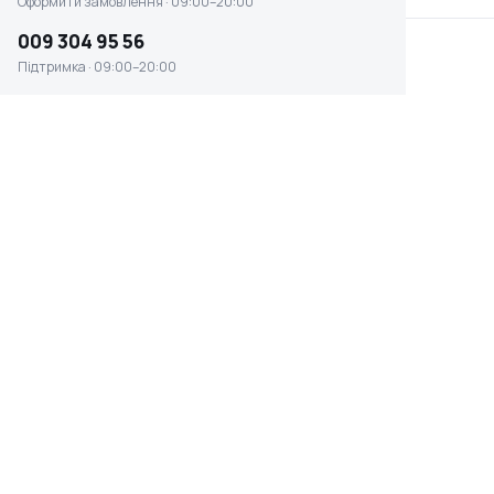
Оформити замовлення · 09:00–20:00
009 304 95 56
Підтримка · 09:00–20:00
Дриль алмазного
Дриль алмазного
свердління Bosch GDB
свердління EnerSol ECD-
180 WE (0601189
355-2
Є в наявності
Є в наявності
63 009 ₴
33 438 ₴