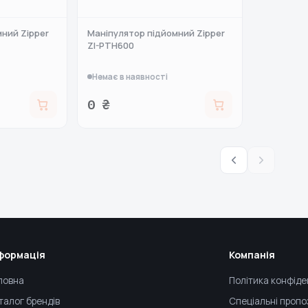
ний Zipper
Маніпулятор підйомний Zipper
ZI-PTH600
Немає в наявності
0 ₴
формація
Компанія
ловна
Політика конфіде
талог брендів
Спеціальні пропо