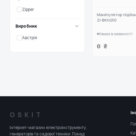
Zipper
Маніпулятор підйом
ZI-BKH250
Виробник
Немає в наявності
Австрія
0 ₴
Ін
OSKIT
Го
Інтернет-магазин електроінструменту,
Ка
генераторів та садової техніки. Понад