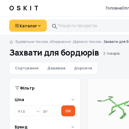
OSKIT
Головна
Опл
Каталог
›
Будівельна техніка, обладнання
›
Дорожня техніка
›
Захвати для 
Захвати для бордюрів
2 товарів
Сортування
Дешевше
Дорожче
Фільтр
Ціна
—
OK
Бренд