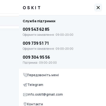
009 543 62 85
Графік роботи: 09:00–20:00
OSKIT
OSKIT
Служба підтримки
Увійти
Головна
009 543 62 85
Оплата і доставка
Оформити замовлення · 09:00–20:00
Умови повернення та обміну
009 739 51 71
Оформити замовлення · 09:00–20:00
Контакти
009 304 95 56
Служба підтримки
Підтримка · 09:00–20:00
009 543 62 85
Передзвоніть мені
Оформити замовлення · 09:00–20:00
009 739 51 71
Telegram
Оформити замовлення · 09:00–20:00
info.oskit@gmail.com
009 304 95 56
Контакти
Підтримка · 09:00–20:00