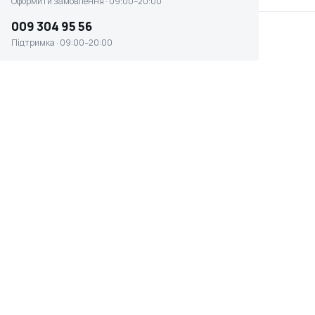
Оформити замовлення · 09:00–20:00
009 304 95 56
Підтримка · 09:00–20:00
Аератор з електричним
Пружинний культиватор
регулюванням глибини
Stiga для Park (13-0978-
Stiga (13
61)
Є в наявності
Є в наявності
86 098 ₴
53 135 ₴