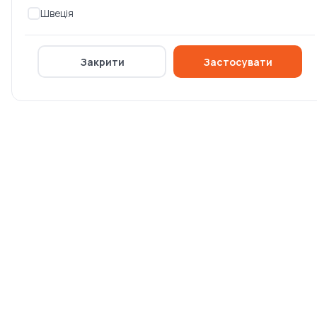
Husqvarna 102 см, для
Husqvarna ТА36 (для всіх
Швеція
всіх тракто
райдерів,
Немає в наявності
Немає в наявності
Закрити
Застосувати
0 ₴
0 ₴
Грабли Husqvarna
Грабли Husqvarna
(5962896-01)
(5962897-01)
Немає в наявності
Немає в наявності