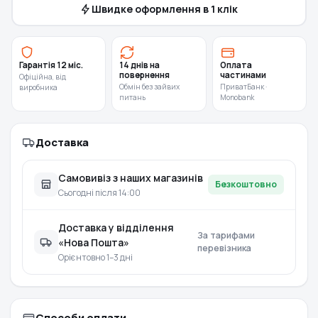
Швидке оформлення в 1 клік
Гарантія 12 міс.
14 днів на
Оплата
повернення
частинами
Офіційна, від
Обмін без зайвих
ПриватБанк ·
виробника
питань
Monobank
Доставка
Самовивіз з наших магазинів
Безкоштовно
Сьогодні після 14:00
Доставка у відділення
За тарифами
«Нова Пошта»
перевізника
Орієнтовно 1–3 дні
Способи оплати