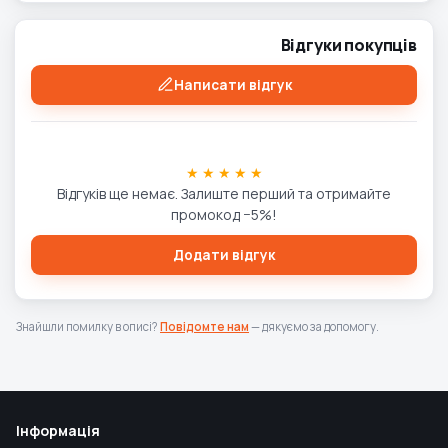
Відгуки покупців
Написати відгук
★ ★ ★ ★ ★
Відгуків ще немає. Залиште перший та отримайте
промокод −5%!
Додати відгук
Знайшли помилку в описі?
Повідомте нам
— дякуємо за допомогу.
Інформація