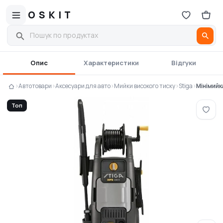
OSKIT
Опис
Характеристики
Відгуки
›
Автотовари
›
Аксесуари для авто
›
Мийки високого тиску
›
Stiga
›
Мінімийк
Топ