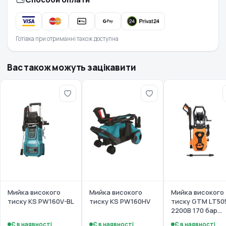
Готівка при отриманні також доступна
Вас також можуть зацікавити
Мийка високого
Мийка високого
Мийка високого
тиску KS PW160V-BL
тиску KS PW160HV
тиску GTM LT50
2200B 170 бар
(LT505-
Є в наявності
Є в наявності
Є в наявності