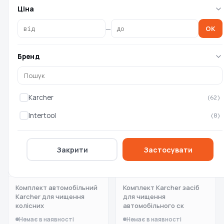
водовідштовхувальним
салону Karcher RM 651, 0.5
Ціна
ефектом Karcher Vehicle
л (6.29
—
OK
Немає в наявності
Немає в наявності
0 ₴
0 ₴
Бренд
Karcher
(62)
Intertool
(8)
Закрити
Застосувати
Комплект автомобільний
Комплект Karcher засіб
Karcher для чищення
для чищення
колісних
автомобільного ск
Немає в наявності
Немає в наявності