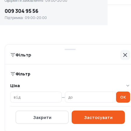
Оформити замовлення · 09:00–20:00
009 304 95 56
Підтримка · 09:00–20:00
Басейн HECHT 3276
Басейн HECHT BLUESEA
BLUESEA
(3609)
Немає в наявності
Немає в наявності
0 ₴
0 ₴
Фільтр
Фільтр
Ціна
—
OK
Закрити
Застосувати
Басейн HECHT BLUESEA
Басейн HECHT 3690