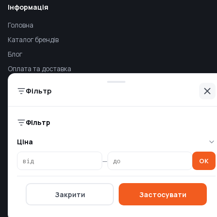
Інформація
Головна
Каталог брендів
Блог
Оплата та доставка
Умови повернення
Фільтр
Контакти
Компанія
Фільтр
Політика конфіденційності
Ціна
Спеціальні пропозиції
—
OK
Оферта
Про компанію OSKIT
Закрити
Застосувати
Постачальникам