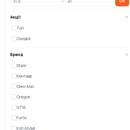
—
OK
-10%
Акції
Топ
Скидка
Бренд
Stark
Електропила HECHT 2039
Електрична ланцюгова
пилка Makita UC4051A
Кентавр
Є в наявності
Oleo-Mac
Є в наявності
3 739 ₴
Oregon
11 577 ₴
3 399 ₴
GTM
Forte
Iron Angel