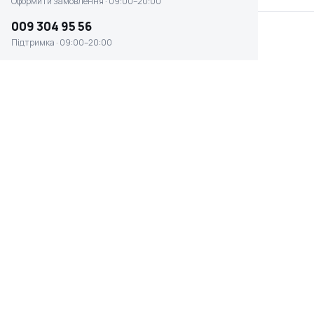
Оформити замовлення · 09:00–20:00
009 304 95 56
Підтримка · 09:00–20:00
Електропила ланцюгова
Пила ланцюгова
GTM CS16/2000ТН
електрична SEQUOIA
мережева 2881
SEC2014
Є в наявності
Є в наявності
4 299 ₴
2 499 ₴
Пила ланцюгова
Пилка ланцюгова Bosch