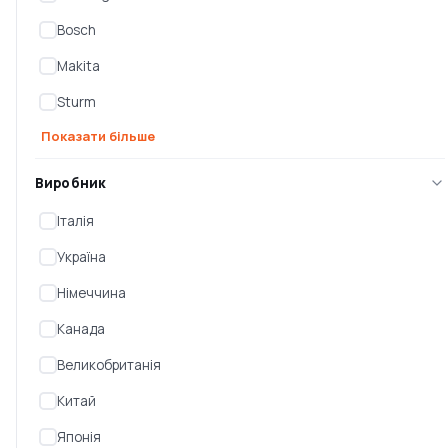
Bosch
Makita
Sturm
Показати більше
Ланцюгова електропила
Пила електрична
Makita UC3551A
Виробник
ланцюгова Кентавр
СП-184c
Італія
Є в наявності
Є в наявності
Україна
11 408 ₴
1 705 ₴
Німеччина
Канада
Великобританія
Китай
Японія