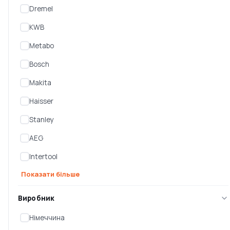
Dremel
KWB
Metabo
Bosch
Makita
Haisser
Stanley
Фреза для вибірки Bosch
Фреза для вибірки Bosch
AEG
Std S8/D12.7/L25.4
Std S8/D31.8/L12.5
(26086283
(26086283
Intertool
Немає в наявності
Немає в наявності
Показати більше
0 ₴
0 ₴
Виробник
Німеччина