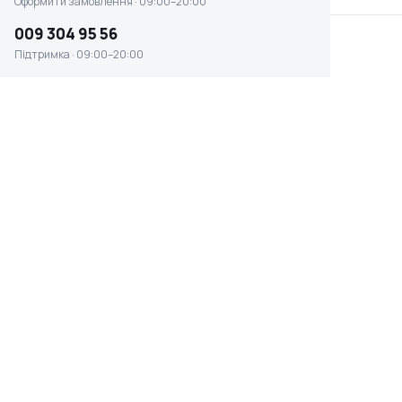
Оформити замовлення · 09:00–20:00
009 304 95 56
Підтримка · 09:00–20:00
Фреза карнізна Bosch Std
Фреза карнізна Bosch Std
S8/R4/L10.5 (2608628339)
S8/R6/L13.2 (2608628340)
Немає в наявності
Немає в наявності
0 ₴
0 ₴