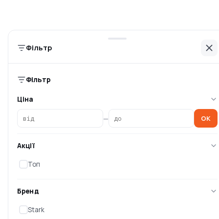
Немає в наявності
Немає в наявності
0 ₴
0 ₴
Фільтр
Фільтр
Ціна
—
OK
Акції
Топ
Фреза карнізна Bosch Std
Фреза для вибірки Bosch
S8/R15/L22 (2608628345)
Std S8/D9.5/L25.4
(260862834
Бренд
Немає в наявності
Немає в наявності
Stark
0 ₴
0 ₴