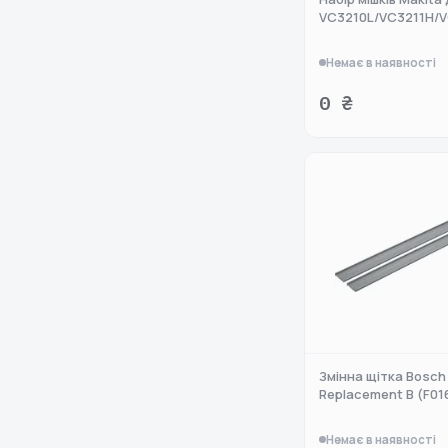
VC3210L/VC3211H/V
Немає в наявності
0 ₴
Змінна щітка Bosch
Replacement B (F01
Немає в наявності