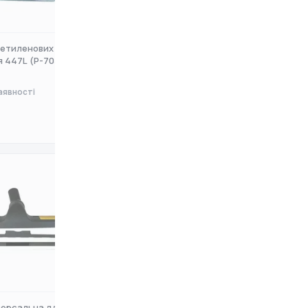
іетиленових мішків
Порошковий фильтр Makita для
я 447L (P-70306
VC3210L (195441-4)
аявності
Немає в наявності
0 ₴
версальна для
Пилозахисний фільтр Metabo