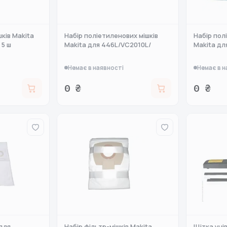
ків Makita
Набір поліетиленових мішків
Набір пол
 5 ш
Makita для 446L/VC2010L/
Makita дл
Немає в наявності
Немає в н
0 ₴
0 ₴
 для
Набір фільтр-мішків Makita
Щітка уні