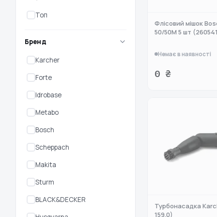
Топ
Флісовий мішок Bo
50/50М 5 шт (26054
Бренд
Немає в наявності
Karcher
0 ₴
Forte
Idrobase
Metabo
Bosch
Scheppach
Makita
Sturm
BLACK&DECKER
Турбонасадка Karch
159.0)