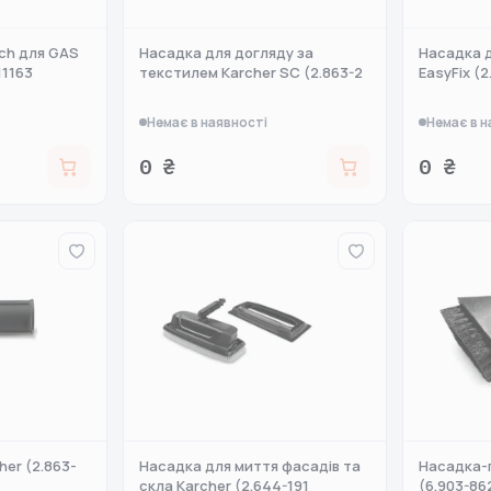
sch для GAS
Насадка для догляду за
Насадка д
11163
текстилем Karcher SC (2.863-2
EasyFix (2
Немає в наявності
Немає в н
0 ₴
0 ₴
er (2.863-
Насадка для миття фасадів та
Насадка-
скла Karcher (2.644-191
(6.903-86