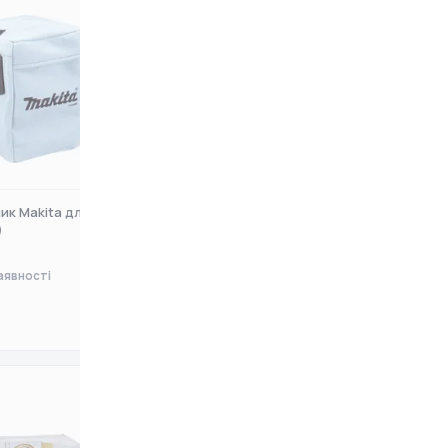
ик Makita для DVC350
Набір паперових пилозбірників
)
Makita для 448 (83134B
аявності
Немає в наявності
0 ₴