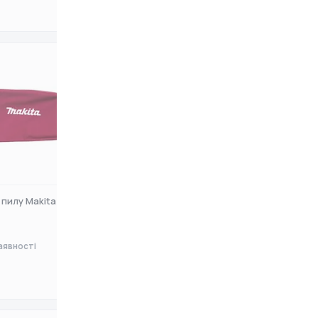
0 ₴
 пилу Makita (196300-
Мішок для пилу Makita (166101-
5)
аявності
Немає в наявності
0 ₴