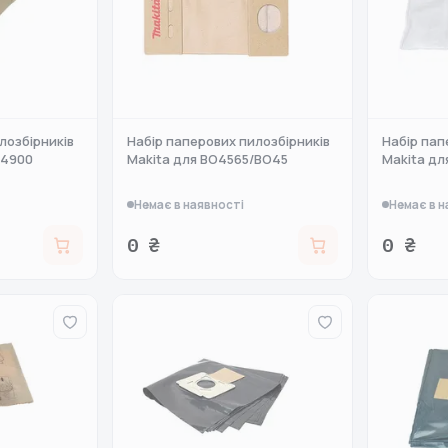
лозбірників
Набір паперових пилозбірників
Набір пап
O4900
Makita для BO4565/BO45
Makita дл
Немає в наявності
Немає в н
0 ₴
0 ₴