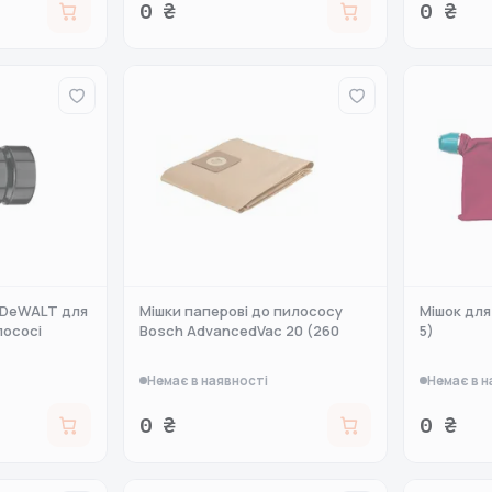
0 ₴
0 ₴
 DeWALT для
Мішки паперові до пилососу
Мішок для
лососі
Bosch AdvancedVac 20 (260
5)
Немає в наявності
Немає в н
0 ₴
0 ₴