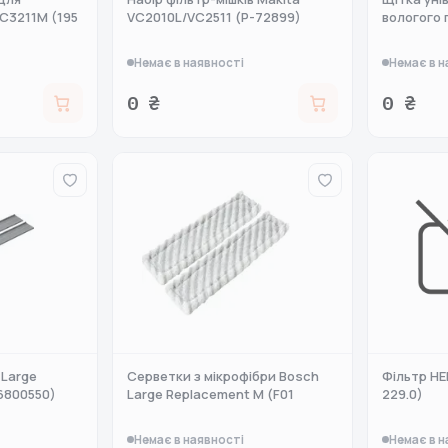
C3211M (195
VC2010L/VC2511 (P-72899)
вологого
Немає в наявності
Немає в н
0 ₴
0 ₴
 Large
Серветки з мікрофібри Bosch
Фільтр HE
6800550)
Large Replacement M (F01
229.0)
Немає в наявності
Немає в н