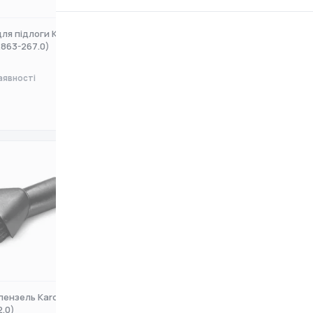
ля підлоги Karcher
Насадка для паркету Karcher
.863-267.0)
(2.863-302.0)
аявності
Немає в наявності
0 ₴
пензель Karcher DN35
Фільтр патронний Karcher
2.0)
(2.863-303.0)