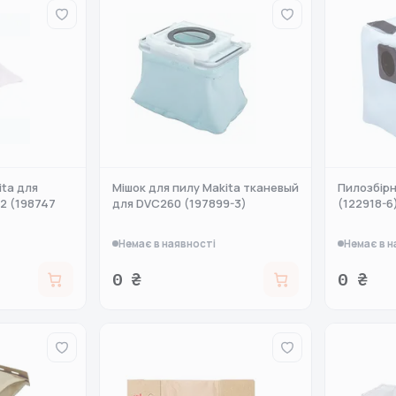
ita для
Мішок для пилу Makita тканевый
Пилозбірн
2 (198747
для DVC260 (197899-3)
(122918-6
Немає в наявності
Немає в н
0 ₴
0 ₴