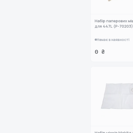
Набір паперових міш
для 447L (P-70203)
Немає в наявності
0 ₴
Набір мішків Makita