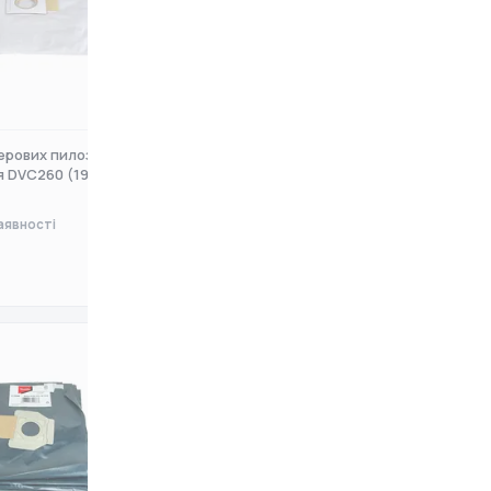
ерових пилозбірників
Набір паперових мішків Makita
я DVC260 (197
для 446L (P-70194) 5 ш
аявності
Немає в наявності
0 ₴