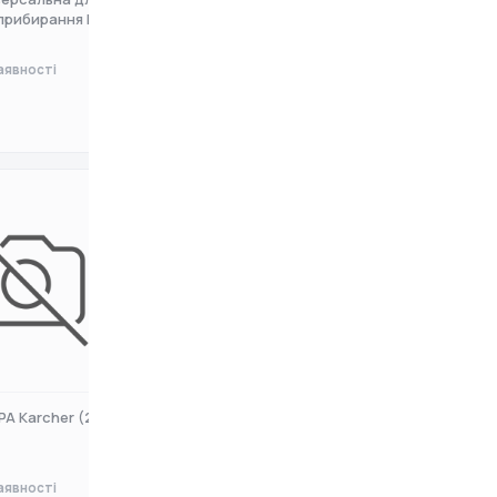
 прибирання IDROBASE
для КШМ W13-WE19 (6304410
аявності
Немає в наявності
0 ₴
PA Karcher (2.860-
Фільтр Karcher (2.863-005.0)
аявності
Немає в наявності