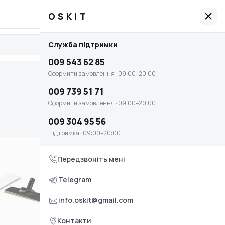
009 543 62 85
Графік роботи: 09:00–20:00
OSKIT
OSKIT
Служба підтримки
Увійти
Головна
009 543 62 85
Оплата і доставка
Оформити замовлення · 09:00–20:00
Умови повернення та обміну
009 739 51 71
Оформити замовлення · 09:00–20:00
Контакти
009 304 95 56
Служба підтримки
Підтримка · 09:00–20:00
009 543 62 85
Передзвоніть мені
Оформити замовлення · 09:00–20:00
009 739 51 71
Telegram
Оформити замовлення · 09:00–20:00
info.oskit@gmail.com
009 304 95 56
Контакти
Підтримка · 09:00–20:00