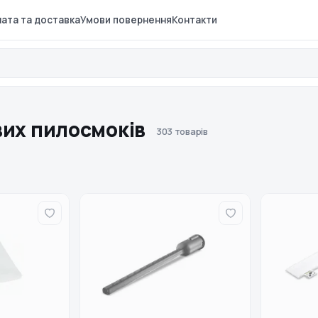
ата та доставка
Умови повернення
Контакти
вих пилосмоків
303 товарів