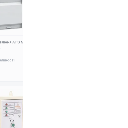
вління ATS Matari
Блок автоматики Daewoo ATS
2
15-230 GDA (240714090)
аявності
Немає в наявності
0 ₴