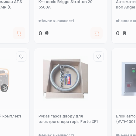
емикач ATS
К-т коліс Briggs Stratton 20
Автомати
AMP (0
3500A
Iron Ange
Немає в наявності
Немає в н
0 ₴
0 ₴
й комплект
Рукав газовідводу для
Блок авто
електрогенераторів Forte XF1
(AVR-100)
Немає в наявності
Немає в н