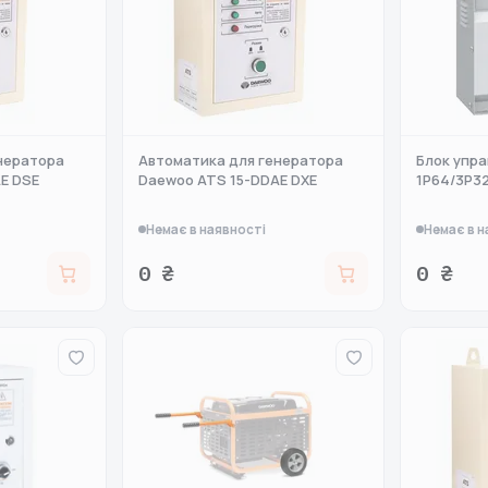
нератора
Автоматика для генератора
Блок упра
E DSE
Daewoo ATS 15-DDAE DXE
1P64/3P3
Немає в наявності
Немає в н
0 ₴
0 ₴