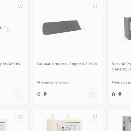
pper SP60W
Сонячна панель Zipper SP120W
Блок АВР 
Genergy 
Немає в наявності
Немає в н
0 ₴
0 ₴