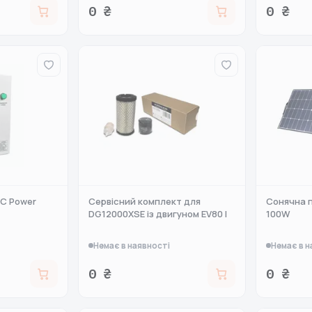
0 ₴
0 ₴
TC Power
Сервісний комплект для
Сонячна п
DG12000XSE із двигуном EV80 I
100W
Немає в наявності
Немає в н
0 ₴
0 ₴