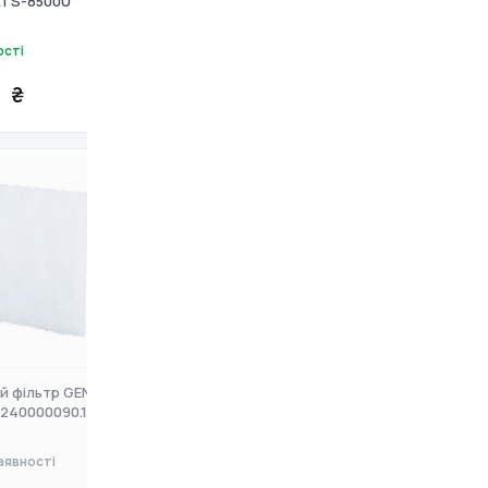
ATS-8500U
15-220 GDA
ості
Немає в наявності
 ₴
0 ₴
Топ
й фільтр GENERGY
Блок автоматики ITC Power
240000090.1)
ATS-W-50A-1 (6821172)
аявності
Немає в наявності