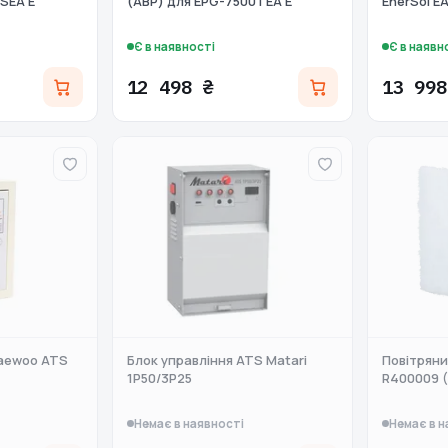
SEA E
(АВР) для EPG-7500TEA E
EnerSol E
Є в наявності
Є в наявн
12 498 ₴
13 998
aewoo ATS
Блок управління ATS Matari
Повітряни
1P50/3P25
R400009 (
Немає в наявності
Немає в н