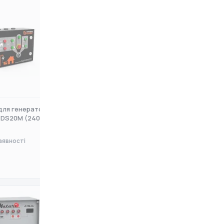
для генератора
Блок автоматики ITC Power
GDS20M (240063090.at
ATS-W-80A-1 (6821174)
аявності
Немає в наявності
0 ₴