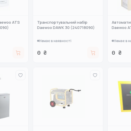
aewoo ATS
Транспортувальний набір
Автомати
5090)
Daewoo DAWK 30 (240718090)
Daewoo A
Немає в наявності
Немає в н
0 ₴
0 ₴