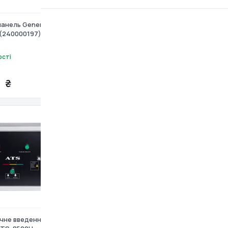
анель Genergy Zero
Автоматичне введення резерву
(240000197)
(АВР) для EPG-5500SEA E
ості
Є в наявності
9 498 ₴
 ₴
чне введення резерву
Блок автоматики Daewoo ATS