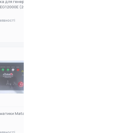
ка для генератора
Автоматика для генератора
l EG12000E (20011
Iron Angel EG12000E3 (2001
аявності
Немає в наявності
0 ₴
матики Matari 100 А
Блок автоматики Matari ATS Mi-
64/32
аявності
Немає в наявності