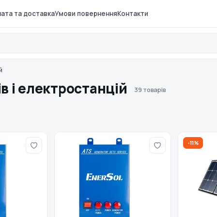
ата та доставка
Умови повернення
Контакти
й
в і електростанцій
39 товарів
-11%