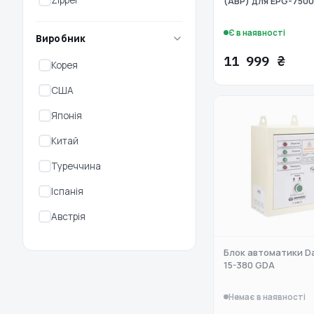
Zipper
(АВР) для EPG-7500
Є в наявності
Виробник
11 999 ₴
Корея
США
Японія
Китай
Туреччина
Іспанія
Австрія
Блок автоматики D
15-380 GDA
Немає в наявності