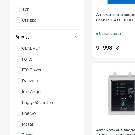
Топ
Автоматичне введе
EnerSol EATS-15DS
Скидка
Є в наявності
Бренд
9 998 ₴
GENERGY
Forte
ITC Power
Daewoo
Iron Angel
Briggs&Stratton
EnerSol
Matari
Автоматичне введе