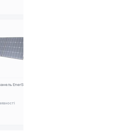
0 ₴
анель EnerSol ESP-
Сонячна панель EnerSol ESP-
200W
аявності
Немає в наявності
0 ₴