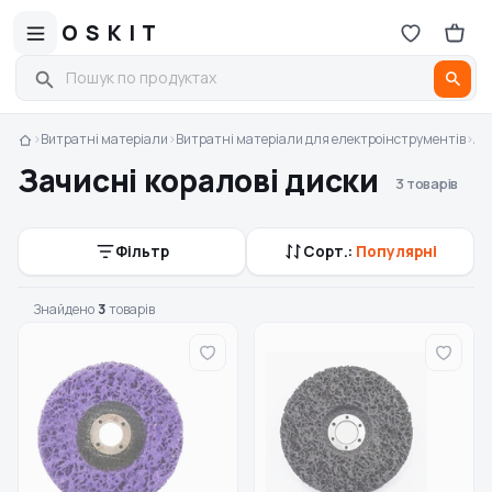
OSKIT
›
Витратні матеріали
›
Витратні матеріали для електроінструментів
›
Аб
Зачисні коралові диски
3 товарів
Фільтр
Сорт.:
Популярні
Знайдено
3
товарів