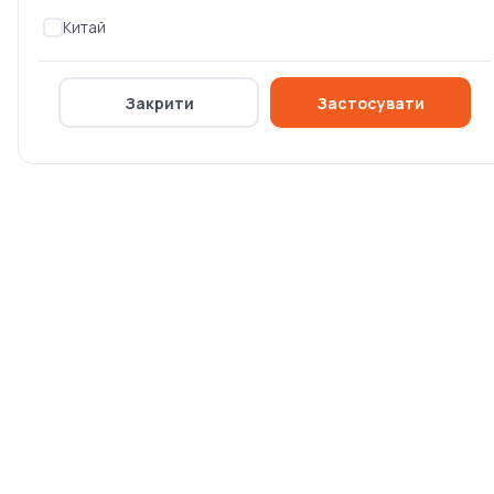
Китай
0 ₴
0 ₴
Закрити
Застосувати
Тримач магнітний для
Кутник магнітний для
зварювання під кутом
зварювання Intertool
INTERTOOL
(MW-0007)
Немає в наявності
Немає в наявності
0 ₴
0 ₴