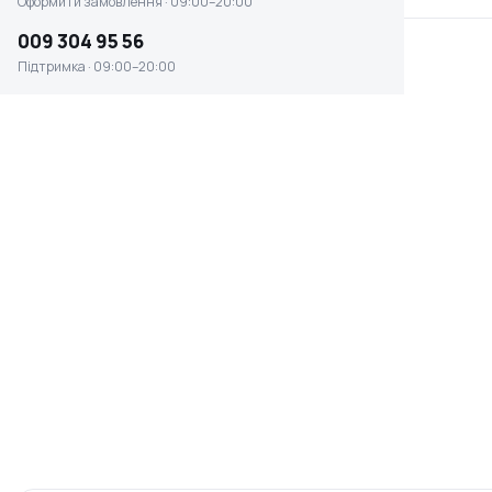
Оформити замовлення · 09:00–20:00
009 304 95 56
Підтримка · 09:00–20:00
Фіксатор магнітний
Тримач магнітний для
Kaiser до 35 кг (HК-6003)
зварювання під кутом
INTERTOOL
Немає в наявності
Немає в наявності
0 ₴
0 ₴
Тримач магнітний для
Тримач магнітний