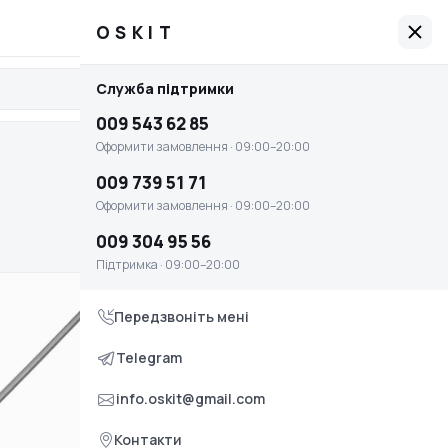
009 543 62 85
Графік роботи: 09:00–20:00
OSKIT
OSKIT
Служба підтримки
Увійти
Головна
009 543 62 85
Оплата і доставка
Оформити замовлення · 09:00–20:00
Умови повернення та обміну
009 739 51 71
Оформити замовлення · 09:00–20:00
Контакти
009 304 95 56
Служба підтримки
Підтримка · 09:00–20:00
009 543 62 85
Передзвоніть мені
Оформити замовлення · 09:00–20:00
009 739 51 71
Telegram
Оформити замовлення · 09:00–20:00
info.oskit@gmail.com
009 304 95 56
Контакти
Підтримка · 09:00–20:00