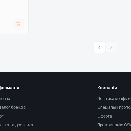
формація
Компанія
ловна
Політика конфіде
талог брендів
Спеціальні пропо
ог
Оферта
лата та доставка
Про компанію OS