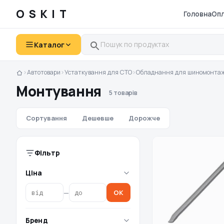
OSKIT
Головна
Опл
Каталог
›
Автотовари
›
Устаткування для СТО
›
Обладнання для шиномонта
Монтування
5 товарів
Сортування
Дешевше
Дорожче
Фільтр
Ціна
—
OK
Бренд