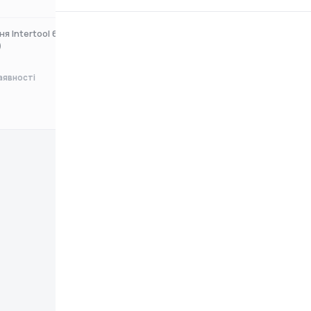
я Intertool 600 мм
Монтування посилена Intertool
)
500 мм (HT-1695)
аявності
Немає в наявності
0 ₴