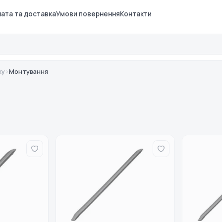
ата та доставка
Умови повернення
Контакти
жу
›
Монтування