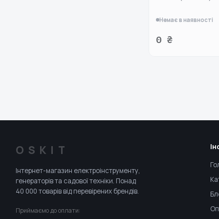
Немає в наявності
0 ₴
Ін
OSKIT
Го
Інтернет-магазин електроінструменту,
Ка
генераторів та садової техніки. Понад
40 000 товарів від перевірених брендів.
Бл
Оп
Приймаємо до оплати: