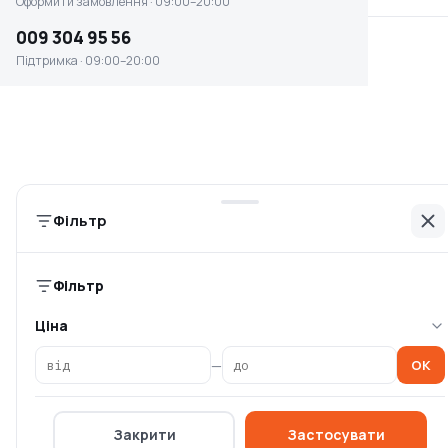
Оформити замовлення · 09:00–20:00
009 304 95 56
Інформація
Підтримка · 09:00–20:00
Головна
Каталог брендів
Блог
Оплата та доставка
Умови повернення
Фільтр
Контакти
Компанія
Фільтр
Політика конфіденційності
Ціна
Спеціальні пропозиції
—
OK
Оферта
Про компанію OSKIT
Закрити
Застосувати
Постачальникам