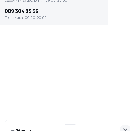
Оформити замовлення · 09:00–20:00
009 304 95 56
Підтримка · 09:00–20:00
Насос вакуумний Intertool
Насос дизельно-
(AC-0006)
масляний Zipper ZI-
DOP600
Немає в наявності
Немає в наявності
0 ₴
0 ₴
Інформація
Головна
Фільтр
Каталог брендів