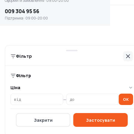
Оформити замовлення · 09:00–20:00
Інформація
009 304 95 56
Головна
Підтримка · 09:00–20:00
Каталог брендів
Блог
Оплата та доставка
Умови повернення
Фільтр
Контакти
Компанія
Фільтр
Політика конфіденційності
Ціна
Спеціальні пропозиції
—
OK
Оферта
Про компанію OSKIT
Закрити
Застосувати
Постачальникам