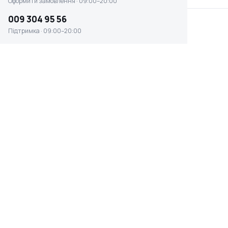
Оформити замовлення · 09:00–20:00
009 304 95 56
Підтримка · 09:00–20:00
Пилки для лобзика Bosch
Пилки для лобзика Bosch
Progressor T 123 XF T 234
T 101 BR Clean for Wood
X
HCS
Немає в наявності
Немає в наявності
0 ₴
0 ₴