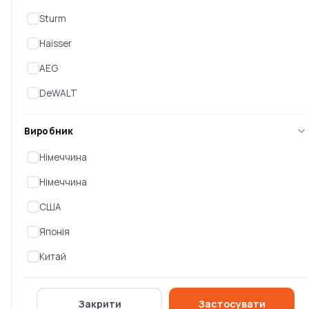
Sturm
Haisser
AEG
DeWALT
Виробник
Німеччина
Німеччина
Пилки для лобзика Bosch
Пилки для лобзика Bosch
T 119 ВО Basic for Wood
T 101 AО Clean for Wood
США
HCS
HCS
Немає в наявності
Немає в наявності
Японія
0 ₴
0 ₴
Китай
Закрити
Застосувати