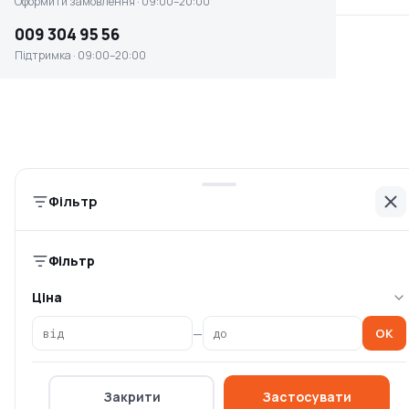
Оформити замовлення · 09:00–20:00
009 304 95 56
Підтримка · 09:00–20:00
Набір для чищення
фарбопультів Forte
SGCS-11 (48772)
Немає в наявності
0 ₴
Фільтр
Фільтр
Ціна
—
OK
Інформація
Закрити
Застосувати