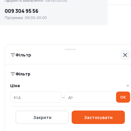
Оформити замовлення · 09:00–20:00
Інформація
009 304 95 56
Головна
Підтримка · 09:00–20:00
Каталог брендів
Блог
Оплата та доставка
Умови повернення
Фільтр
Контакти
Компанія
Фільтр
Політика конфіденційності
Ціна
Спеціальні пропозиції
—
OK
Оферта
Про компанію OSKIT
Закрити
Застосувати
Постачальникам