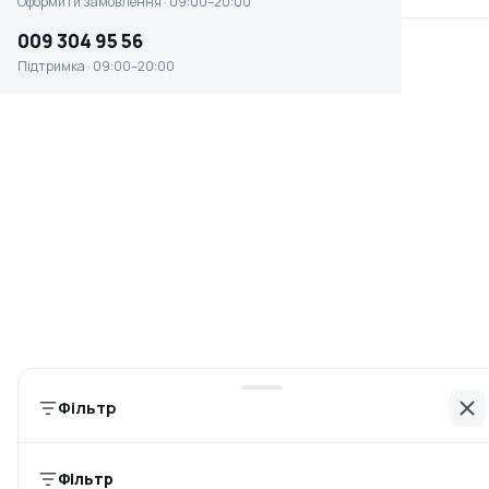
Оформити замовлення · 09:00–20:00
009 304 95 56
Підтримка · 09:00–20:00
Щітка GARDENA 08971-
Тканина для миття вікон
00.600.00
Gardena 05565-20.000.00
Немає в наявності
Немає в наявності
0 ₴
0 ₴
Фільтр
Фільтр
Щітка для терас Gardena
Щітка-шкребок Gardena