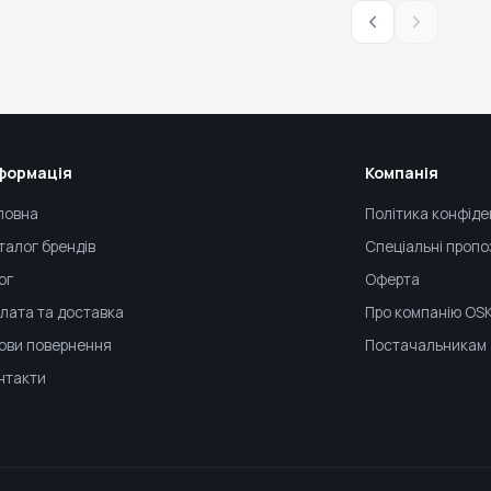
формація
Компанія
ловна
Політика конфіде
талог брендів
Спеціальні пропо
ог
Оферта
лата та доставка
Про компанію OS
ови повернення
Постачальникам
нтакти