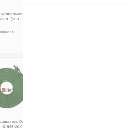
 крапельного поливу
Шланг для крапельного поливу
k 5/8 "(200
Evci Plastik 5/8 "(200
аявності
Немає в наявності
0 ₴
щователь Gardena 7,5
Шланг-Дощователь Gardena 7,5
 (01995-20.000
м (00995-20.000.00)