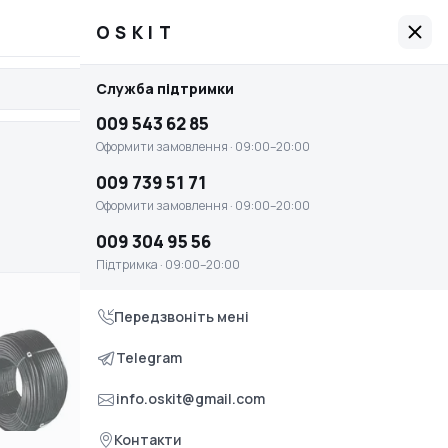
009 543 62 85
Графік роботи: 09:00–20:00
OSKIT
OSKIT
Служба підтримки
Увійти
Головна
009 543 62 85
Оплата і доставка
Оформити замовлення · 09:00–20:00
Умови повернення та обміну
009 739 51 71
Оформити замовлення · 09:00–20:00
Контакти
009 304 95 56
Служба підтримки
Підтримка · 09:00–20:00
009 543 62 85
Передзвоніть мені
Оформити замовлення · 09:00–20:00
009 739 51 71
Telegram
Оформити замовлення · 09:00–20:00
info.oskit@gmail.com
009 304 95 56
Контакти
Підтримка · 09:00–20:00