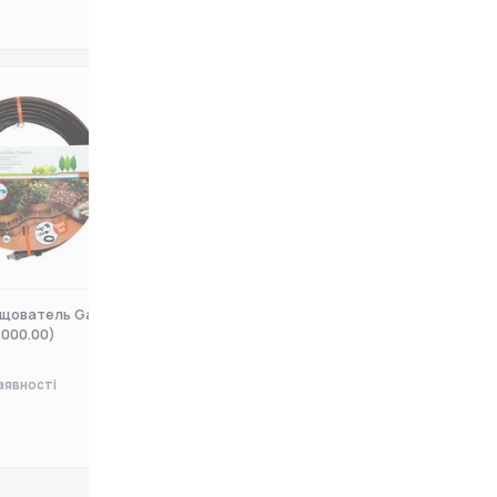
0 ₴
щователь Gardena
Шланг-Дощователь Gardena
.000.00)
(13131-20.000.00)
аявності
Немає в наявності
0 ₴