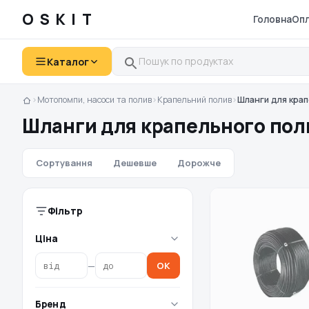
OSKIT
Головна
Опл
Каталог
›
Мотопомпи, насоси та полив
›
Крапельний полив
›
Шланги для крап
Шланги для крапельного по
Сортування
Дешевше
Дорожче
Фільтр
Ціна
—
OK
Бренд