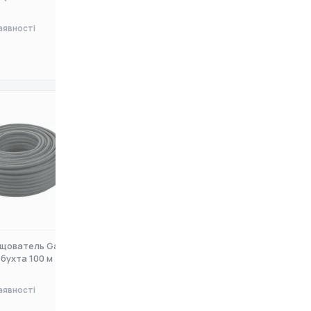
аявності
Немає в наявності
0 ₴
щователь Gardena
Шланг-Дощователь Gardena
бухта 100 м (01987
(01389-20.000.00)
аявності
Немає в наявності