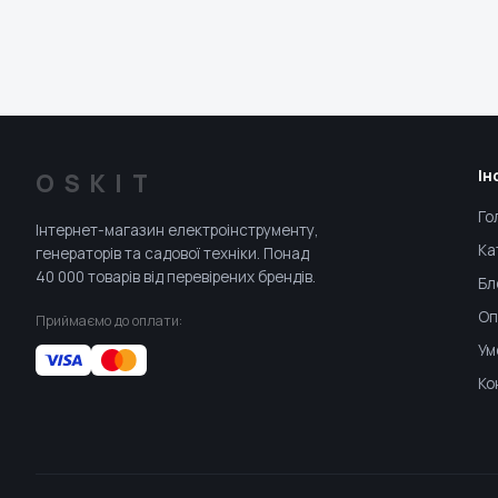
Ін
OSKIT
Го
Інтернет-магазин електроінструменту,
Ка
генераторів та садової техніки. Понад
40 000 товарів від перевірених брендів.
Бл
Оп
Приймаємо до оплати:
Ум
Ко