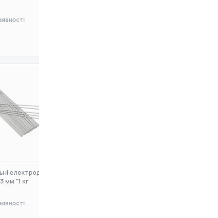
аявності
Немає в наявності
0 ₴
ні електроди Kaiser
Зварювальні електроди Kaiser
3 мм "1 кг
АНО-21 д. 3 мм "2,5 кг
аявності
Немає в наявності