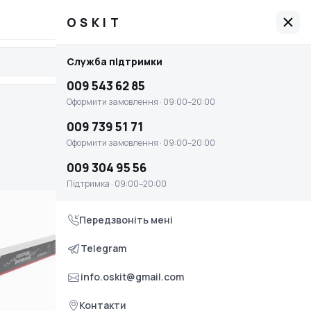
009 543 62 85
Графік роботи: 09:00–20:00
OSKIT
OSKIT
Служба підтримки
Увійти
Головна
009 543 62 85
Оплата і доставка
Оформити замовлення · 09:00–20:00
Умови повернення та обміну
009 739 51 71
Оформити замовлення · 09:00–20:00
Контакти
009 304 95 56
Служба підтримки
Підтримка · 09:00–20:00
009 543 62 85
Передзвоніть мені
Оформити замовлення · 09:00–20:00
009 739 51 71
Telegram
Оформити замовлення · 09:00–20:00
info.oskit@gmail.com
009 304 95 56
Контакти
Підтримка · 09:00–20:00