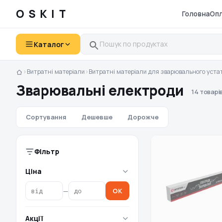
OSKIT
Головна
Опл
Каталог
›
Витратні матеріали
›
Витратні матеріали для зварювального уста
Зварювальні електроди
14 товарі
Сортування
Дешевше
Дорожче
Фільтр
Ціна
—
OK
Акції