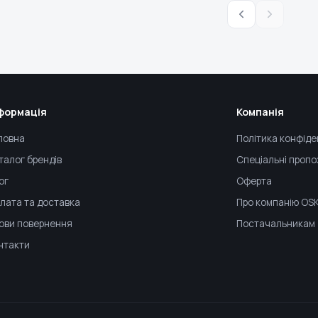
формація
Компанія
ловна
Політика конфіде
талог брендів
Спеціальні пропо
ог
Оферта
лата та доставка
Про компанію OS
ови повернення
Постачальникам
нтакти