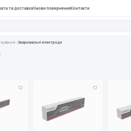
ата та доставка
Умови повернення
Контакти
ткування
›
Зварювальні електроди
в