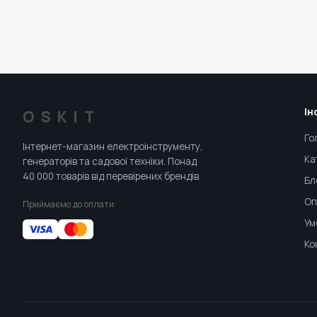
Ін
OSKIT
Го
Інтернет-магазин електроінструменту,
Ка
генераторів та садової техніки. Понад
40 000 товарів від перевірених брендів.
Бл
Оп
Приймаємо до оплати:
Ум
Ко