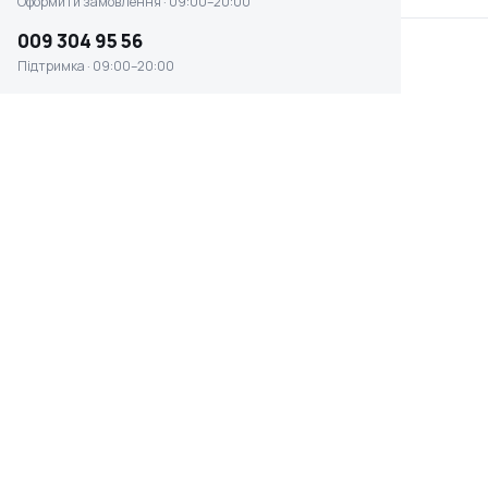
Оформити замовлення · 09:00–20:00
009 304 95 56
Підтримка · 09:00–20:00
Тример електричний
Тример електричний
Bosch EasyGrassCut 26
Bosch EasyGrassCut 18V-
(06008C1J01
230 (06008
Є в наявності
Є в наявності
1 480 ₴
4 639 ₴
-10%
Тример Bosch
Тример електричний