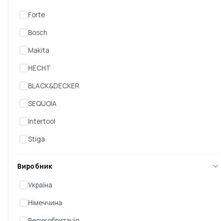
Forte
Bosch
Makita
HECHT
BLACK&DECKER
SEQUOIA
Тример електричний
Тример Black Decker
Intertool
BLACK DECKER BESTA525
GL360SB
Stiga
Є в наявності
Є в наявності
Виробник
4 300 ₴
2 788 ₴
Україна
Німеччина
Великобританія