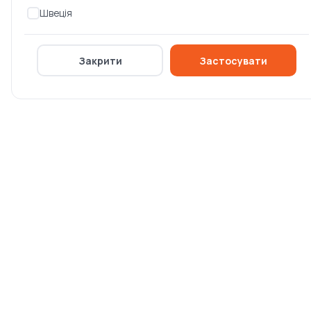
колеса Stiga (13-0937-61)
Stiga (299900150_0)
Швеція
Немає в наявності
Немає в наявності
Закрити
Застосувати
0 ₴
0 ₴
Антиковзні ланцюга на
Антиковзні ланцюга на
колеса Stiga
колеса Stiga
(299900470_0)
(299900470_1)
Немає в наявності
Немає в наявності