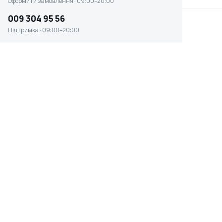
Оформити замовлення · 09:00–20:00
009 304 95 56
Підтримка · 09:00–20:00
Ланцюги на колеса Stiga
Вантаж-обвіс на раму
13-3927-61
Stiga (13-0939-61)
Немає в наявності
Немає в наявності
0 ₴
0 ₴