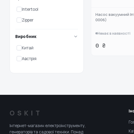
Intertool
Насос вакуумний In
0006)
Zipper
Немає в наявності
Виробник
0 ₴
Китай
Австрія
Ін
OSKIT
Го
Інтернет-магазин електроінструменту,
Ка
генераторів та садової техніки. Понад