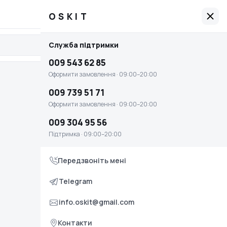
009 543 62 85
Графік роботи: 09:00–20:00
OSKIT
OSKIT
Служба підтримки
Увійти
Головна
009 543 62 85
Оплата і доставка
Оформити замовлення · 09:00–20:00
Умови повернення та обміну
009 739 51 71
Оформити замовлення · 09:00–20:00
Контакти
009 304 95 56
Служба підтримки
Підтримка · 09:00–20:00
009 543 62 85
Передзвоніть мені
Оформити замовлення · 09:00–20:00
009 739 51 71
Telegram
Оформити замовлення · 09:00–20:00
info.oskit@gmail.com
009 304 95 56
Контакти
Підтримка · 09:00–20:00