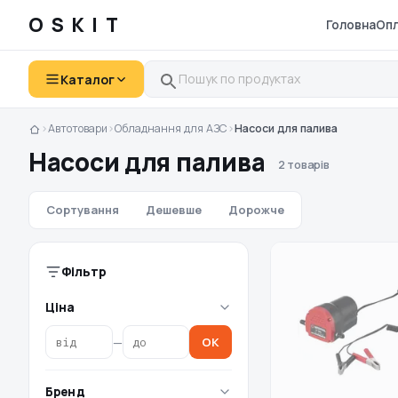
OSKIT
Головна
Опл
Каталог
›
Автотовари
›
Обладнання для АЗС
›
Насоси для палива
Насоси для палива
2 товарів
Сортування
Дешевше
Дорожче
Фільтр
Ціна
—
OK
Бренд