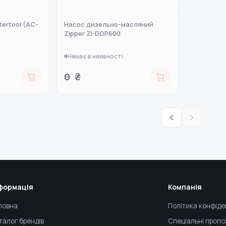
tertool (AC-
Насос дизельно-масляний
Zipper ZI-DOP600
Немає в наявності
0 ₴
формація
Компанія
ловна
Політика конфіде
талог брендів
Спеціальні пропо